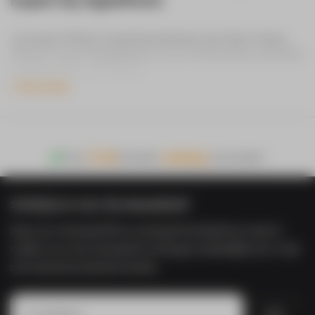
Je nieuwe iPhone X goed beschermen met deze Tucano
iPhone X case? Bij Appelhoes voor 22:00 besteld, dezelfde
werkdag gratis verzonden!
Toon meer
In de verpakking:
Tucano Nuvola iPhone X hoesje
Design: Doorzichtig
Voor
21:00
besteld,
vandaag
verzonden!
Schrijf je in voor de nieuwsbrief
Shop voor minimaal €50 en ontvang €5 korting! Door je aan te
melden voor onze nieuwsbrief ontvang je maandelijks een e-mail
met nieuwste producten & acties.
Inschrijven