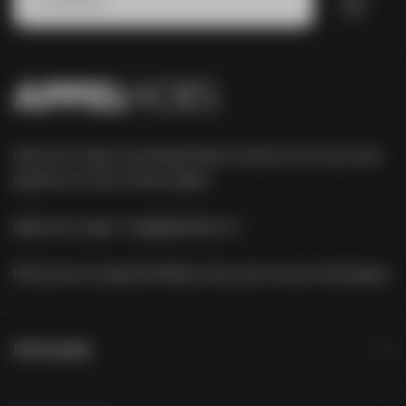
Heb je een vraag of opmerking? Neem contact met ons op via de
gegevens op onze contact-pagina.
Algemene vragen:
vraag@appelhoes.nl
Retourneren of garantie:
Meld je retour aan via onze retourpagina
Informatie