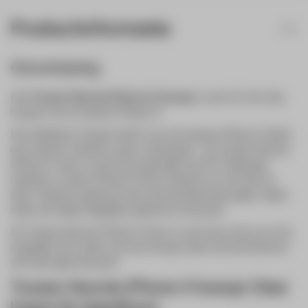
Productinformatie
Omschrijving
Het
Tucano Nuvola iPhone X hoesje
is een 0,3 mm dun
hoesje voor je nieuwe iPhone X.
Het Italiaanse Tucano heeft voor de nieuwe iPhone X (tien)
een nieuwe collectie cases ontworpen. De Tucano Nuvola
iPhone X case is een hoes gemaakt van PP materiaal.
Hierdoor is deze iPhone X hoes slechts 0,3 mm dik (of
dun). Hierdoor geniet je niet van bescherming tegen vallen
maar wel tegen dagelijks gebruik en krassen.
De Tucano Nuvole iPhone X hoes is een hoes als je zo min
mogelijk wilt voelen van een hoesje maar toch beschermd
wilt zijn tegen krassen.
Tucano Nuvola iPhone X hoesje Clear
kopen bij Appelhoes