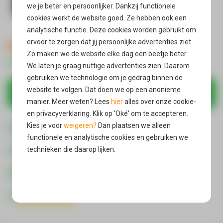
we je beter en persoonlijker. Dankzij functionele
cookies werkt de website goed. Ze hebben ook een
analytische functie. Deze cookies worden gebruikt om
ervoor te zorgen dat jij persoonlijke advertenties ziet.
9,90
Zo maken we de website elke dag een beetje beter.
Direct uit voorraad leverbaar
We laten je graag nuttige advertenties zien. Daarom
gebruiken we technologie om je gedrag binnen de
website te volgen. Dat doen we op een anonieme
In winkelmandje
manier. Meer weten? Lees
hier
alles over onze cookie-
en privacyverklaring. Klik op 'Oké' om te accepteren.
Gratis verzending
Kies je voor
weigeren?
Dan plaatsen we alleen
in Nederland & België
functionele en analytische cookies en gebruiken we
Gratis retour*
technieken die daarop lijken.
als je product niet bevalt
Vandaag verzonden
Oké
wanneer je voor 21:00 bestelt
400000 + Reviews