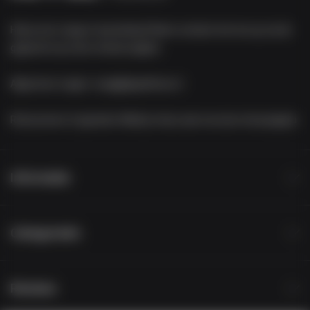
Heb je een vraag of opmerking? Neem contact met ons op via de
gegevens op onze contact-pagina.
Algemene vragen:
vraag@appelhoes.nl
Retourneren of garantie:
Meld je retour aan via onze retourpagina
Informatie
Categorieën
Reviews