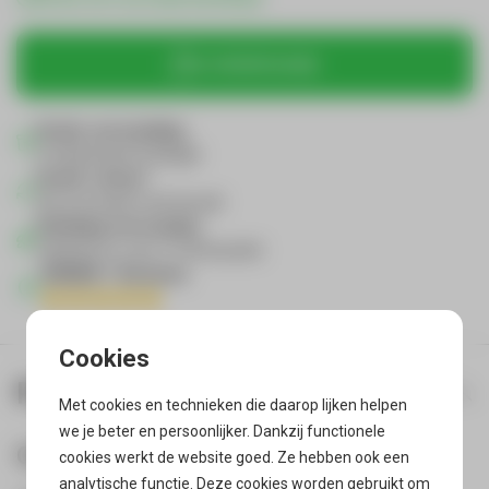
In winkelmandje
Gratis verzending
in Nederland & België
Gratis retour*
als je product niet bevalt
Vandaag verzonden
wanneer je voor 21:00 bestelt
400000 + Reviews
Productinformatie
Met cookies en technieken die daarop lijken helpen
we je beter en persoonlijker. Dankzij functionele
Omschrijving
cookies werkt de website goed. Ze hebben ook een
analytische functie. Deze cookies worden gebruikt om