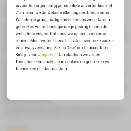
Het
Spigen Slim Armor iPhone XS Max hoesje
is een
ervoor te zorgen dat jij persoonlijke advertenties ziet.
slanke hoes die zorgt voor de bescherming tegen van je
Zo maken we de website elke dag een beetje beter.
nieuwe telefoon.
We laten je graag nuttige advertenties zien. Daarom
Met de komst van de nieuwe iPhone XS Max zorgt Spigen
gebruiken we technologie om je gedrag binnen de
zoals gebruikelijk voor de iPhone XS Max bescherming die
website te volgen. Dat doen we op een anonieme
je nodig hebt. De Spigen Slim Armor iPhone XS Max case is
manier. Meer weten? Lees
hier
alles over onze cookie-
een slanke hoes gemaakt van TPU met een harde
en privacyverklaring. Klik op 'Oké' om te accepteren.
buitenkant waardoor je ook meer grip hebt op je telefoon.
Kies je voor
weigeren?
Dan plaatsen we alleen
Uiteraard zorgt deze Spigen iPhone XS Max case ook voor
functionele en analytische cookies en gebruiken we
de dagelijkse bescherming tegen krassen en vuil van je
technieken die daarop lijken.
iPhone, inclusief een iets opstaand randje voor het scherm.
Ook kun je je iPhone XS Max uiteraard draadloos blijven
Oké
opladen met de Spigen Slim Armor iPhone XS Max hoes en
zit deze iPhone XS Max hoes het gebruik van je nieuwe
telefoon niet in de weg.
De Spigen Slim Armor iPhone XS Max case heeft ook een
handige stand voor het kijken naar content op je iPhone.
Spigen Slim Armor iPhone XS Max
Toon meer