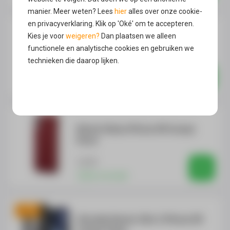
manier. Meer weten? Lees
hier
alles over onze cookie-
en privacyverklaring. Klik op 'Oké' om te accepteren.
Kies je voor
weigeren?
Dan plaatsen we alleen
Melkco Leather Jacka iPhone XR
functionele en analytische cookies en gebruiken we
hoesje Paars
technieken die daarop lijken.
39,90
Op voorraad
Oké
Moshi iGlaze iPhone XR hoesje
Rood
24,90
Op voorraad
-17%
Ghostek Atomic Slim 2 iPhone XR