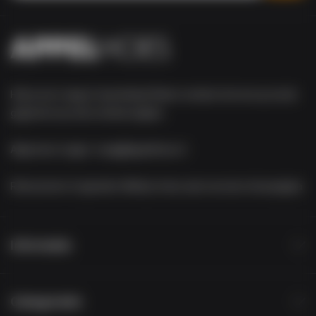
Heb je een vraag of opmerking? Neem contact met ons op via de
gegevens op onze contact-pagina.
Algemene vragen:
vraag@appelhoes.nl
Retourneren of garantie:
Meld je retour aan via onze retourpagina
Informatie
Categorieën