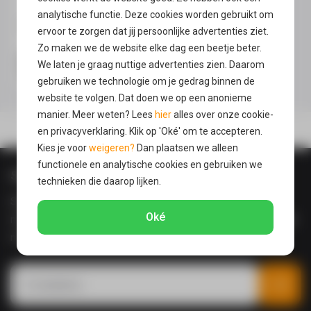
analytische functie. Deze cookies worden gebruikt om
ervoor te zorgen dat jij persoonlijke advertenties ziet.
Zo maken we de website elke dag een beetje beter.
MacBook Pro 13 inch
We laten je graag nuttige advertenties zien. Daarom
hoesjes
gebruiken we technologie om je gedrag binnen de
website te volgen. Dat doen we op een anonieme
manier. Meer weten? Lees
hier
alles over onze cookie-
Voor
21:00
besteld,
vandaag
verzonden!
en privacyverklaring. Klik op 'Oké' om te accepteren.
Kies je voor
weigeren?
Dan plaatsen we alleen
functionele en analytische cookies en gebruiken we
Schrijf je in voor de nieuwsbrief
technieken die daarop lijken.
Shop voor minimaal €50 en ontvang €5 korting! Door je aan te
Oké
melden voor onze nieuwsbrief ontvang je maandelijks een e-mail
met nieuwste producten & acties.