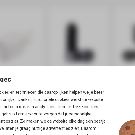
havz 20 watt
Satechi aluminium 72
Musth
C thuis oplader
watt USB-C / USB-A
USB-C 
kies en technieken die daarop lijken helpen we je beter
auto oplader
oplade
oonlijker. Dankzij functionele cookies werkt de website
verlen
e hebben ook een analytische functie. Deze cookies
gebruikt om ervoor te zorgen dat jij persoonlijke
0
79,90
39,90
39,95
nties ziet. Zo maken we de website elke dag een beetje
p voorraad
Op voorraad
Op v
We laten je graag nuttige advertenties zien. Daarom