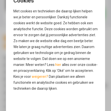
Small bureaumat Zwart
39,90
33,24
Met cookies en technieken die daarop lijken helpen
we je beter en persoonlijker. Dankzij functionele
Op voorraad
cookies werkt de website goed. Ze hebben ook een
analytische functie. Deze cookies worden gebruikt om
ervoor te zorgen dat jij persoonlijke advertenties ziet.
Mac bureau accessoires voor
Zo maken we de website elke dag een beetje beter.
een georganiseerde werkplek
We laten je graag nuttige advertenties zien. Daarom
gebruiken we technologie om je gedrag binnen de
Een nette en georganiseerde werkplek is belangrijk voor
website te volgen. Dat doen we op een anonieme
productiviteit en comfort. Mac bureau accessoires zijn
manier. Meer weten? Lees
hier
alles over onze cookie-
en privacyverklaring. Klik op 'Oké' om te accepteren.
speciaal ontwikkeld om het werken aan een Mac nog
Kies je voor
weigeren?
Dan plaatsen we alleen
prettiger te maken. Denk aan stijlvolle muismatten en
functionele en analytische cookies en gebruiken we
stevige headphone stands die het design van Apple perfect
technieken die daarop lijken.
aanvullen. Bij Appelhoes is er een ruim aanbod van
accessoires die zorgen voor een strakke, ordelijke
Oké
uitstraling van elke werkplek. Elk product is zorgvuldig