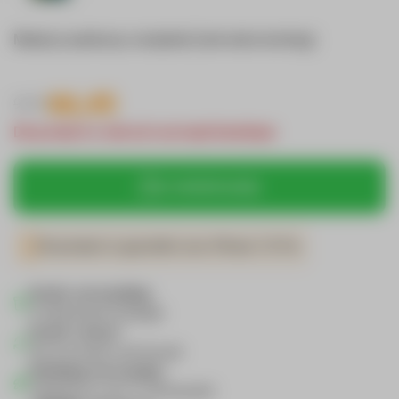
Maak je aankoop compleet (met extra korting)
66,45
94,91
Dit product is niet uit voorraad leverbaar
In winkelmandje
Dit product is geschikt voor iPhone 15 Pro
Gratis verzending
in Nederland & België
Gratis retour*
als je product niet bevalt
Vandaag verzonden
wanneer je voor 21:00 bestelt