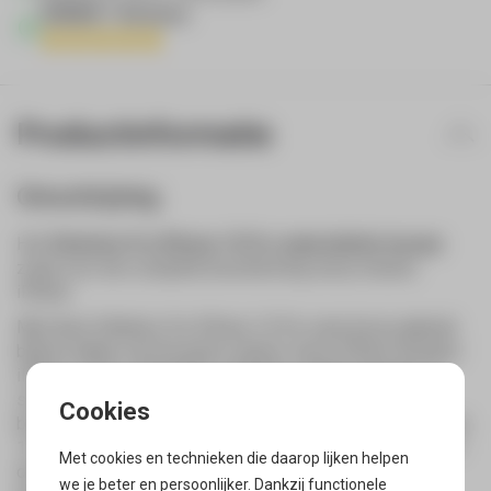
400000 + Reviews
Productinformatie
Omschrijving
Het
Otterbox Fre iPhone 15 Pro waterdichte hoesje
zorgt voor een complete bescherming van je nieuwe
iPhone.
Met deze Otterbox Fre iPhone 15 Pro case kun je gebruik
blijven maken van het grote scherm van je iPhone terwijl je
iPhone 15 Pro waterdicht, stofdicht, schokbestendig en
snowproof in de Otterbox Fre case zit met 360 graden
bescherming, inclusief het scherm. Dit Otterbox Fre iPhone
15 Pro waterdichte hoesje doet dit, zonder enorm groot of
Met cookies en technieken die daarop lijken helpen
dik te worden én deze Otterbox iPhone 15 Pro case is
we je beter en persoonlijker. Dankzij functionele