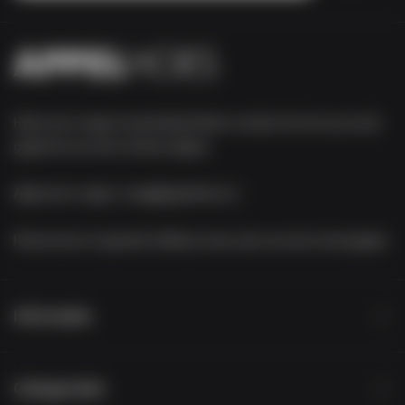
Heb je een vraag of opmerking? Neem contact met ons op via de
gegevens op onze contact-pagina.
Algemene vragen:
vraag@appelhoes.nl
Retourneren of garantie:
Meld je retour aan via onze retourpagina
Informatie
Categorieën