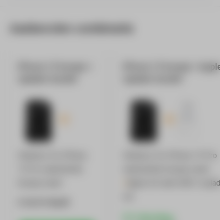
Aanbevolen combinatie
iPhone 15 hoesje +
iPhone 15 hoesje + Appl
oplader bundel
oplader bundel
Otterbox Fre iPhone
Otterbox Fre iPhone 15 Pro
15 Pro waterdichte
waterdichte hoesje zwart
hoesje zwart
+
Apple 20 watt USB-C opla
wit
€ 94,91
€ 66,45
5 % Korting