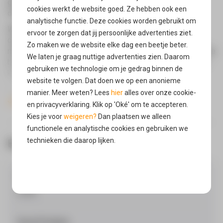
gemaakt van 60% gerecycled plastic en heeft MagSafe
cookies werkt de website goed. Ze hebben ook een
ondersteuning.
analytische functie. Deze cookies worden gebruikt om
Water
: De Otterbox case heeft een uniek design wat de
ervoor te zorgen dat jij persoonlijke advertenties ziet.
case waterdicht maakt tot op een nominale diepte van 2
Zo maken we de website elke dag een beetje beter.
meter (6.6ft) van meer dan IP-68, de hoogste "internationale
We laten je graag nuttige advertenties zien. Daarom
bescherming" rating. Met de Otterbox iPhone 15 Pro case
gebruiken we technologie om je gedrag binnen de
kun je de onhandige onderwater camera thuis laten.
website te volgen. Dat doen we op een anonieme
Zand
: De Otterbox case is continu en permanent in het
manier. Meer weten? Lees
hier
alles over onze cookie-
afdichten van je iPhone 15 Pro tegen blootstelling aan
Toon meer
en privacyverklaring. Klik op 'Oké' om te accepteren.
modder, zand, grind, stof en zonder beperkingen van het
Kies je voor
weigeren?
Dan plaatsen we alleen
gebruik van je iPhone. Geen enkele andere case biedt deze
functionele en analytische cookies en gebruiken we
bescherming.Met de Otterbox case kun je dus gemakkelijk
technieken die daarop lijken.
Eigenschappen
je iPhone naar het strand meenemen zonder problemen.
Schokken: De Otterbox iPhone 15 Pro case is ontworpen
Oké
om tegen een hoge mate van schokken te kunnen en deze
Kleur
bescherming is getest op militaire specificaties MIL-STD-
zwart
810F-516.5. Dit betekent dat het de iPhone ten alle tijden is
beschermd, zelfs als je je iPhone laat vallen tot een hoogte
van twee meter op een betonnen ondergrond.
Soort Product