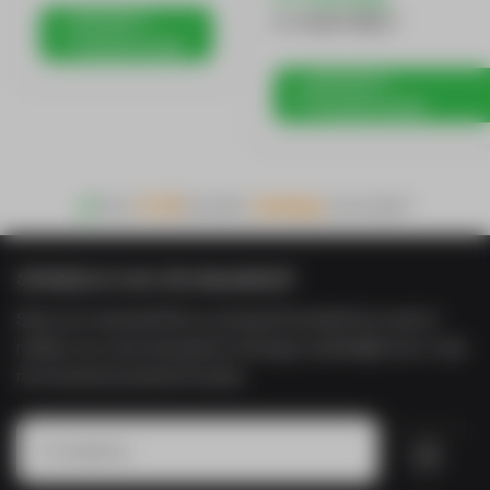
Bundel in
€ 119,81
€ 90,11
winkelmandje
Bundel in
winkelmandje
Voor
21:00
besteld,
vandaag
verzonden!
Schrijf je in voor de nieuwsbrief
Shop voor minimaal €50 en ontvang €5 korting! Door je aan te
melden voor onze nieuwsbrief ontvang je maandelijks een e-mail
met nieuwste producten & acties.
Inschrijven