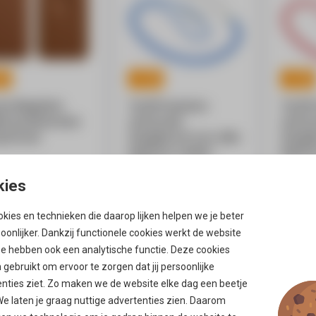
2%
-15%
-15%
sie MagSafe
TechProtection
TechPr
et portemonnee
universeel
univer
je bruin
draagkoord voor elke
draagk
telefoon cobalt /
telefo
goud
8,00
8,41
8
0
9,90
9,90
kies en technieken die daarop lijken helpen we je beter
p voorraad
Op voorraad
Op v
oonlijker. Dankzij functionele cookies werkt de website
e hebben ook een analytische functie. Deze cookies
gebruikt om ervoor te zorgen dat jij persoonlijke
nties ziet. Zo maken we de website elke dag een beetje
We laten je graag nuttige advertenties zien. Daarom