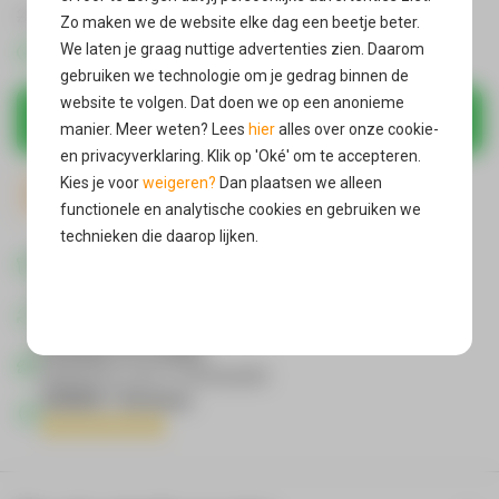
4,90
24,90
Zo maken we de website elke dag een beetje beter.
We laten je graag nuttige advertenties zien. Daarom
Direct uit voorraad leverbaar
gebruiken we technologie om je gedrag binnen de
website te volgen. Dat doen we op een anonieme
In winkelmandje
manier. Meer weten? Lees
hier
alles over onze cookie-
en privacyverklaring. Klik op 'Oké' om te accepteren.
Kies je voor
weigeren?
Dan plaatsen we alleen
Dit product is geschikt voor elke iPhone / telefoon
functionele en analytische cookies en gebruiken we
technieken die daarop lijken.
Gratis verzending
in Nederland & België
Oké
Gratis retour*
als je product niet bevalt
Vandaag verzonden
wanneer je voor 21:00 bestelt
400000 + Reviews