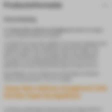
Productinformatie
Omschrijving
De
Zanae Ibiza telefoon draagkoord
maakt het dragen
van je mobiele telefoon modieus.
Je plaatst de universele adapter in je hoesje waaraan je het
originele Zanae Ibiza draadkoord kunt bevestigen. Een
groot voordeel is dus ook gelijk, dat je eenvoudig kunt
wisselen of niet altijd gebonden bent om het koord te
gebruiken als deze bijvoorbeeld aan je hoesje vast zit.
Beschikbaar in een variatie aan uitvoeringen en kleuren.
Deze uitvoering meet 130 cm in lengte.
Zanae Ibiza telefoon draagkoord Cafe
Del Mar kopen bij Appelhoes
Je iPhone vasthouden? Het kan met een Zanae telefoon