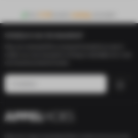
Voor
21:00
besteld,
vandaag
verzonden!
Schrijf je in voor de nieuwsbrief
Shop voor minimaal €50 en ontvang €5 korting! Door je aan te
melden voor onze nieuwsbrief ontvang je maandelijks een e-mail
met nieuwste producten & acties.
Inschrijven
Heb je een vraag of opmerking? Neem contact met ons op via de