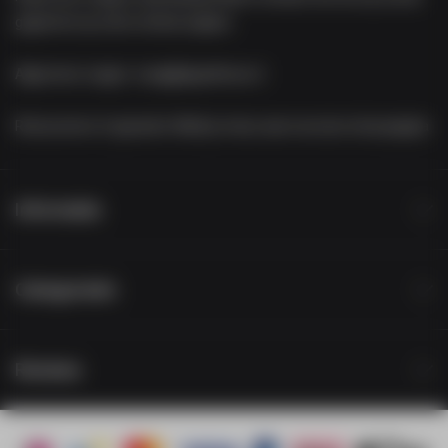
gegevens op onze contact-pagina.
Algemene vragen:
vraag@appelhoes.nl
Retourneren of garantie:
Meld je retour aan via onze retourpagina
Informatie
Categorieën
Reviews