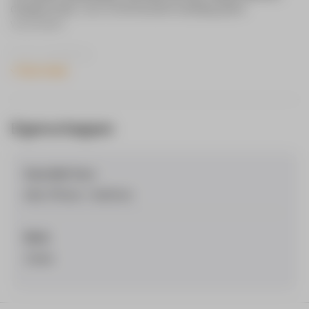
draagkoorden, voor 22:00 besteld vandaag gratis
verzonden!
In de verpakking:
Zanae Ibiza telefoon draagkoord
Toon meer
Universele adapter
Design: Cafe Del Mar
Eigenschappen
Geschikt Voor
elke iPhone / telefoon
Merk
Zanae