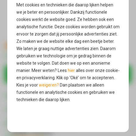
Met cookies en technieken die daarop lijken helpen
we je beter en persoonlijker. Dankzij functionele
cookies werkt de website goed. Ze hebben ook een
analytische functie. Deze cookies worden gebruikt om
ervoor te zorgen dat jij persoonlijke advertenties ziet.
Zo maken we de website elke dag een beetje beter.
39,95
We laten je graag nuttige advertenties zien. Daarom
Direct uit voorraad leverbaar
gebruiken we technologie om je gedrag binnen de
website te volgen. Dat doen we op een anonieme
manier. Meer weten? Lees
hier
alles over onze cookie-
In winkelmandje
en privacyverklaring. Klik op 'Oké' om te accepteren.
Kies je voor
weigeren?
Dan plaatsen we alleen
Gratis verzending
functionele en analytische cookies en gebruiken we
in Nederland & België
technieken die daarop lijken.
Gratis retour*
als je product niet bevalt
Oké
Vandaag verzonden
wanneer je voor 21:00 bestelt
400000 + Reviews