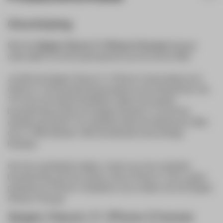
Omschrijving
Met het
Spigen Classic C1 iPhone X hoesje
breng je
oude tijden tot leven geïnspireerd op de eerste iMac.
Je klikt de Spigen Classic C1 iPhone X eenvoudig om je
iPhone X. De bescherming bestaat uit een binnencase van
TPU met een harde buitenkant. Naast een goede
bescherming (zoals we Spigen kennen) is vooral het
uiterlijk wat opvalt. Ter inspiratie dient de allereerste iMac
die in 1998 uitkwam. Met de bekende doorzichtige
kleurtjes.
Het iets opstaande randje n zorgt voor een complete
bescherming van het scherm van je iPhone X. Het is geen
probleem je iPhone X draadloos op te laden met dit Spigen
iPhone X hoesje.
Spigen Classic C1 iPhone X hoesje