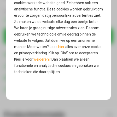
cookies werkt de website goed. Ze hebben ook een
analytische functie. Deze cookies worden gebruikt om
19,87
24,90
ervoor te zorgen dat jij persoonlijke advertenties ziet.
Direct uit voorraad leverbaar
Zo maken we de website elke dag een beetje beter.
We laten je graag nuttige advertenties zien. Daarom
gebruiken we technologie om je gedrag binnen de
In winkelmandje
website te volgen. Dat doen we op een anonieme
manier. Meer weten? Lees
hier
alles over onze cookie-
Gratis verzending
en privacyverklaring. Klik op 'Oké' om te accepteren.
in Nederland & België
Kies je voor
weigeren?
Dan plaatsen we alleen
Gratis retour*
functionele en analytische cookies en gebruiken we
als je product niet bevalt
technieken die daarop lijken.
Vandaag verzonden
wanneer je voor 21:00 bestelt
Oké
400000 + Reviews
Productinformatie