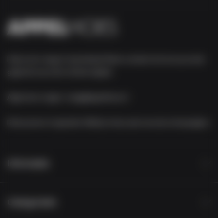
Heb je een vraag of opmerking? Neem contact met ons op via de
gegevens op onze contact-pagina.
Algemene vragen:
vraag@appelhoes.nl
Retourneren of garantie:
Meld je retour aan via onze retourpagina
Informatie
Categorieën