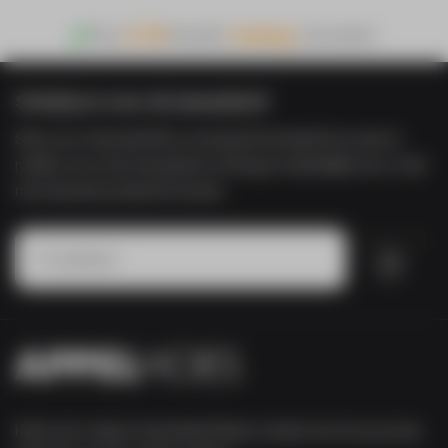
Voor
21:00
besteld,
vandaag
verzonden!
Schrijf je in voor de nieuwsbrief
Shop voor minimaal €50 en ontvang €5 korting! Door je aan te
melden voor onze nieuwsbrief ontvang je maandelijks een e-mail
met nieuwste producten & acties.
Inschrijven
Heb je een vraag of opmerking? Neem contact met ons op via de