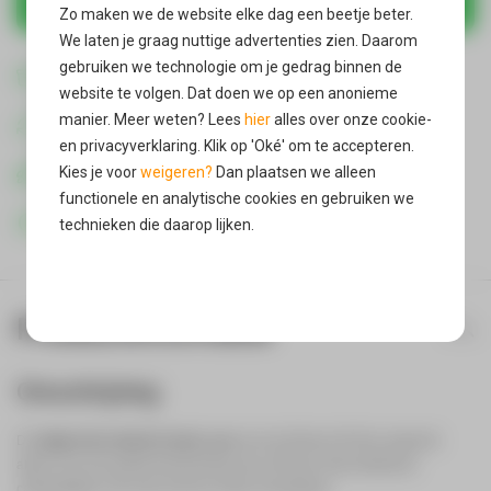
Zo maken we de website elke dag een beetje beter.
We laten je graag nuttige advertenties zien. Daarom
Gratis verzending
gebruiken we technologie om je gedrag binnen de
in Nederland & België
website te volgen. Dat doen we op een anonieme
Gratis retour*
manier. Meer weten? Lees
hier
alles over onze cookie-
als je product niet bevalt
en privacyverklaring. Klik op 'Oké' om te accepteren.
Vandaag verzonden
Kies je voor
weigeren?
Dan plaatsen we alleen
wanneer je voor 21:00 bestelt
functionele en analytische cookies en gebruiken we
400000 + Reviews
technieken die daarop lijken.
Oké
Productinformatie
Omschrijving
De
Spigen Neo Hybrid Carbon case
voor de iPhone 6S Plus zorgt niet
alleen voor een goede bescherming van je iPhone maar dankzij de
carbondetails is de case ook een mooie verschijning.