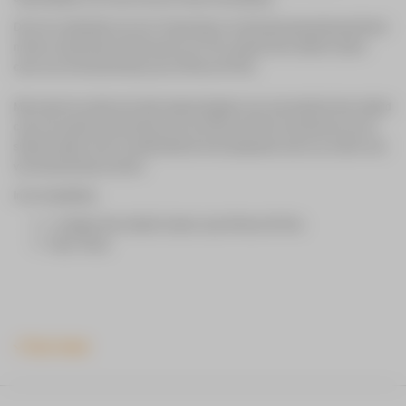
Door de combinatie van een UV-gecoate en vernieuwd polycarbonaat frame
met een soft premium binnencase van TPU zorgt de Neo Hybrid Carbon
case voor de bescherming van je iPhone 6S Plus.
Met zowel de zachte als harde eigenschappen van case biedt de Neo Hybrid
case een goede bescherming voor de iPhone 6S Plus met behoud van de
slanke bumper look en dankzij ​Met de licht opstaande rand is je scherm ook
van bescherming voorzien.
In de verpakking:
1x Spigen Neo Hybrid Carbon case iPhone 6S Plus
Kleur: Rood.
Toon meer