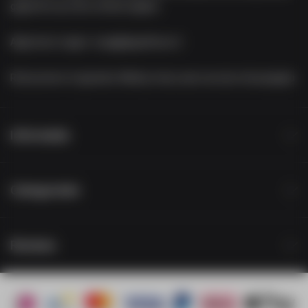
gegevens op onze contact-pagina.
Algemene vragen:
vraag@appelhoes.nl
Retourneren of garantie:
Meld je retour aan via onze retourpagina
Informatie
Categorieën
Reviews