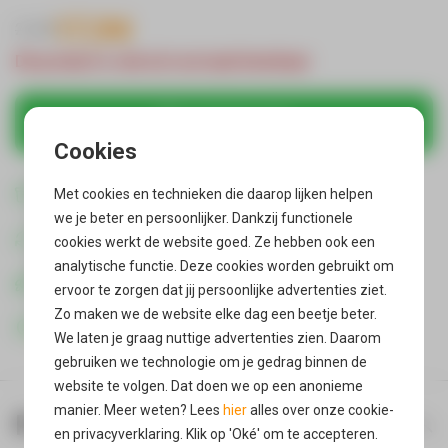
17,94
21,90
Dit product is niet uit voorraad leverbaar
In winkelmandje
Gratis verzending
Met cookies en technieken die daarop lijken helpen
in Nederland & België
we je beter en persoonlijker. Dankzij functionele
Gratis retour*
cookies werkt de website goed. Ze hebben ook een
als je product niet bevalt
analytische functie. Deze cookies worden gebruikt om
Vandaag verzonden
ervoor te zorgen dat jij persoonlijke advertenties ziet.
wanneer je voor 21:00 bestelt
Zo maken we de website elke dag een beetje beter.
400000 + Reviews
We laten je graag nuttige advertenties zien. Daarom
gebruiken we technologie om je gedrag binnen de
website te volgen. Dat doen we op een anonieme
manier. Meer weten? Lees
hier
alles over onze cookie-
Productinformatie
en privacyverklaring. Klik op 'Oké' om te accepteren.