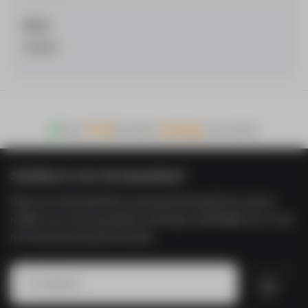
Merk
Spigen
Voor
21:00
besteld,
vandaag
verzonden!
Schrijf je in voor de nieuwsbrief
Shop voor minimaal €50 en ontvang €5 korting! Door je aan te
melden voor onze nieuwsbrief ontvang je maandelijks een e-mail
met nieuwste producten & acties.
Inschrijven