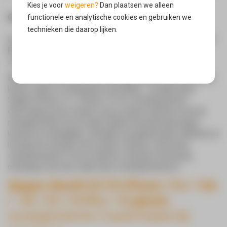
Kies je voor
weigeren?
Dan plaatsen we alleen
Omschrijving
functionele en analytische cookies en gebruiken we
technieken die daarop lijken.
De
Spigen GlastR EZ Fit iPhone 17e / 16e / 14 / 13 / 13
Pro / 14 glazen screenprotector 2 pack
is een
Oké
screenprotector van gehard glas.
Behalve een hoesje is een screenprotector ook een goede
keuze, zeker in combinatie met elkaar. Je plakt deze
Spigen iPhone 13 / iPhone 13 Pro screenprotector
eenvoudig op het scherm van je nieuwe telefoon met de
meegeleverde tool en hebt nadien bescherming tegen
krassen en dergelijke. Gemaakt van gehard glas waardoor je
het gevoel van glas niet verliest. Kortom, een prima
screenprotector voor je telefoon. Bij deze uitvoering
ontvang je niet een, maar twee screenprotectors!
Spigen GlastR EZ Fit iPhone 17e / 16e
/ 14 / 13 / 13 Pro / 14 glazen
screenprotector 2 pack kopen bij