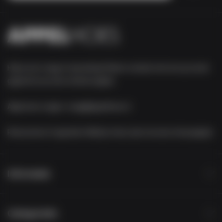
Heb je een vraag of opmerking? Neem contact met ons op via de
gegevens op onze contact-pagina.
Algemene vragen:
vraag@appelhoes.nl
Retourneren of garantie:
Meld je retour aan via onze retourpagina
Informatie
Categorieën